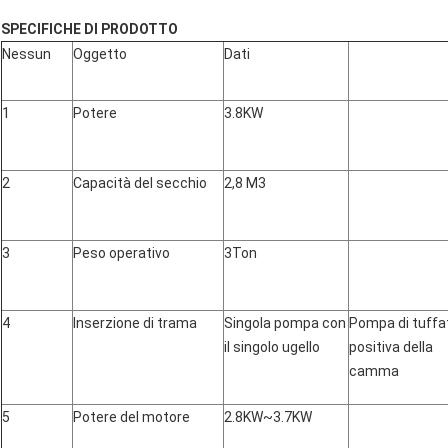
SPECIFICHE DI PRODOTTO
Nessun
Oggetto
Dati
1
Potere
3.8KW
2
Capacità del secchio
2,8 M3
3
Peso operativo
3Ton
4
Inserzione di trama
Singola pompa con
Pompa di tuffa
il singolo ugello
positiva della
camma
5
Potere del motore
2.8KW~3.7KW