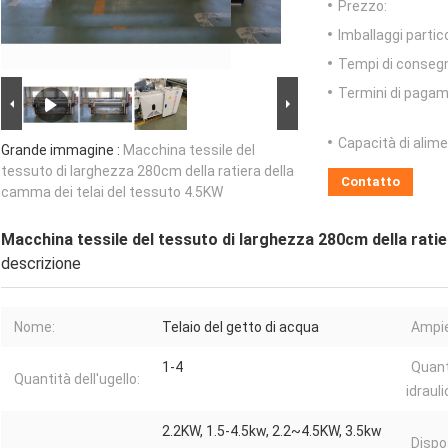
Prezzo:
Imballaggi partico
Tempi di conseg
Termini di pagam
Capacità di alim
Grande immagine :
Macchina tessile del
tessuto di larghezza 280cm della ratiera della
Contatto
camma dei telai del tessuto 4.5KW
Macchina tessile del tessuto di larghezza 280cm della ratie
descrizione
Nome:
Telaio del getto di acqua
Ampie
1-4
Quant
Quantità dell'ugello:
idrauli
2.2KW, 1.5-4.5kw, 2.2~4.5KW, 3.5kw
Dispos