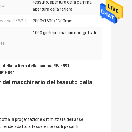
tessuto, apertura della camma,
ra:
apertura della ratiera
sione (L*W*H):
2800x1600x1200mm
1000 giri/min. massimi progettati
ità:
to della ratiera della camma RFJ-891
,
 RFJ-891
del macchinario del tessuto della
adotta la progettazione ottimizzata dell'asse
 rende adatto a tessere i tessuti pesanti.