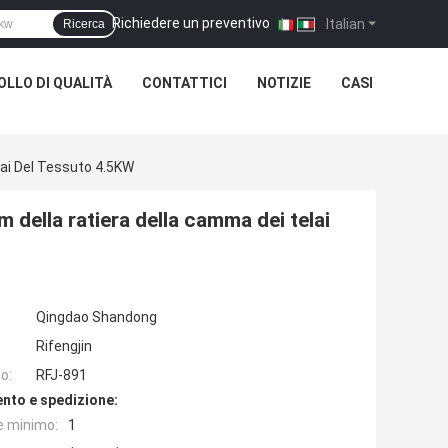
Richiedere un preventivo
|
Italian
Ricerca
LLO DI QUALITÀ
CONTATTICI
NOTIZIE
CASI
ai Del Tessuto 4.5KW
 della ratiera della camma dei telai
Qingdao Shandong
Rifengjin
o:
RFJ-891
nto e spedizione:
e minimo:
1