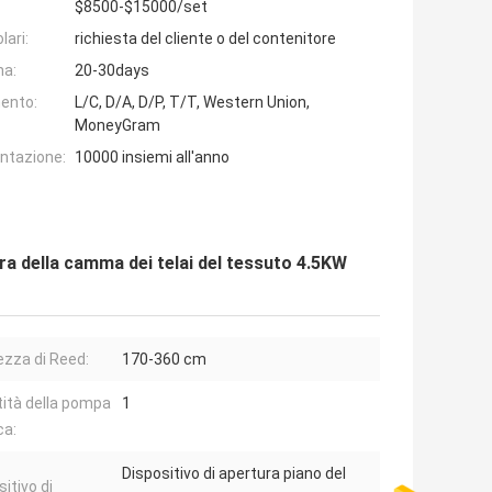
$8500-$15000/set
lari:
richiesta del cliente o del contenitore
na:
20-30days
ento:
L/C, D/A, D/P, T/T, Western Union,
MoneyGram
entazione:
10000 insiemi all'anno
ra della camma dei telai del tessuto 4.5KW
zza di Reed:
170-360 cm
ità della pompa
1
ca:
Dispositivo di apertura piano del
itivo di