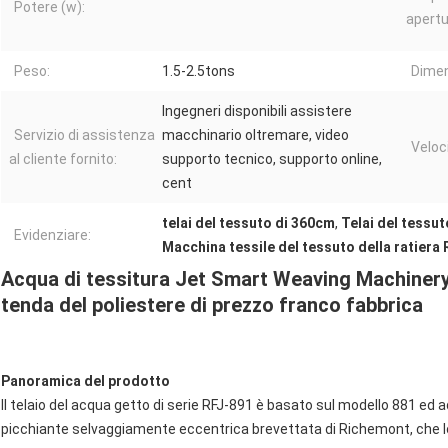
Potere (w):
apertu
Peso:
1.5-2.5tons
Dimen
Ingegneri disponibili assistere
Servizio di assistenza
macchinario oltremare, video
Veloc
al cliente fornito:
supporto tecnico, supporto online,
cent
telai del tessuto di 360cm
,
Telai del tessu
Evidenziare:
Macchina tessile del tessuto della ratiera
Acqua di tessitura Jet Smart Weaving Machinery 
tenda del poliestere di prezzo franco fabbrica
Panoramica del prodotto
Il telaio del acqua getto di serie RFJ-891 è basato sul modello 881 ed 
picchiante selvaggiamente eccentrica brevettata di Richemont, che lo