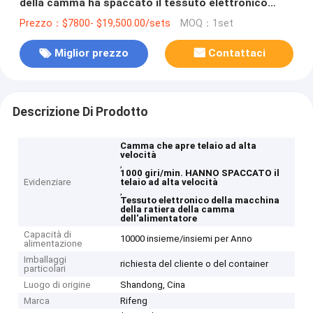
della camma ha spaccato il tessuto elettronico
della macchina della ratiera dell'alimentatore
Prezzo：$7800- $19,500.00/sets
MOQ：1set
Miglior prezzo
Contattaci
Descrizione Di Prodotto
Camma che apre telaio ad alta
velocità
,
1000 giri/min. HANNO SPACCATO il
Evidenziare
telaio ad alta velocità
,
Tessuto elettronico della macchina
della ratiera della camma
dell'alimentatore
Capacità di
10000 insieme/insiemi per Anno
alimentazione
Imballaggi
richiesta del cliente o del container
particolari
Luogo di origine
Shandong, Cina
Marca
Rifeng