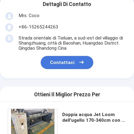
Dettagli Di Contatto
Mrs. Coco
+86-15265244263
Strada orientale di Tieluan, a sud-est del villaggio di
Shangzhuang, città di Baoshan, Huangdao Distrct
Qingdao Shandong Cina
Contattaci
Ottieni Il Miglior Prezzo Per
Doppia acqua Jet Loom
dell'ugello 170-340cm con lo
spargimento della ratiera o
della camma