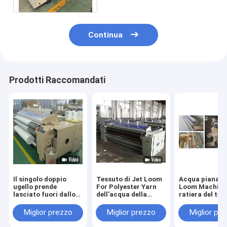
Continua
Prodotti Raccomandati
Il singolo doppio
Tessuto di Jet Loom
Acqua piana J
ugello prende
For Polyester Yarn
Loom Machine 
lasciato fuori dallo
dell'acqua della
ratiera del tes
spargimento della
macchina tessile
190cm
ratiera di Jet Loom
ETU/di ELO
Miglior prezzo
Miglior prezzo
Miglior pr
With Plain Cam
dell'acqua