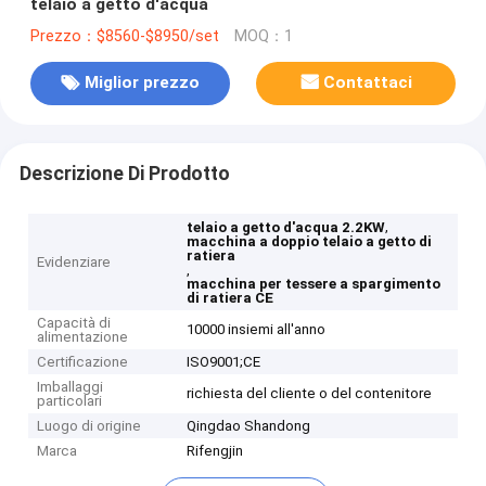
telaio a getto d'acqua
Prezzo：$8560-$8950/set
MOQ：1
Miglior prezzo
Contattaci
Descrizione Di Prodotto
,
telaio a getto d'acqua 2.2KW
macchina a doppio telaio a getto di
ratiera
Evidenziare
,
macchina per tessere a spargimento
di ratiera CE
Capacità di
10000 insiemi all'anno
alimentazione
Certificazione
ISO9001;CE
Imballaggi
richiesta del cliente o del contenitore
particolari
Luogo di origine
Qingdao Shandong
Marca
Rifengjin