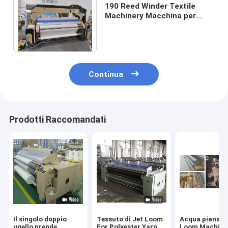
190 Reed Winder Textile
Machinery Macchina per
tessere a getto d'acqua
telaio ad alta velocità
Continua
Prodotti Raccomandati
Il singolo doppio
Tessuto di Jet Loom
Acqua piana J
ugello prende
For Polyester Yarn
Loom Machine 