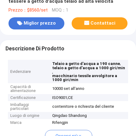
tessere a getto d'acqua telaio ad alta velocità
Prezzo：$8560/set
MOQ：1
Miglior prezzo
Contattaci
Descrizione Di Prodotto
,
Telaio a getto d'acqua a 190 canne
telaio a getto d'acqua a 1000 giri/min
Evidenziare
,
macchinario tessile avvolgitore a
1000 giri/min
Capacità di
10000 set all'anno
alimentazione
Certificazione
ISO9001;CE
Imballaggi
contenitore o richiesta del cliente
particolari
Luogo di origine
Qingdao Shandong
Marca
Rifengjin