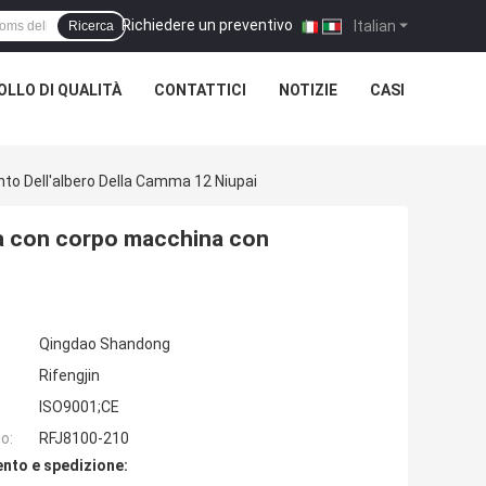
Richiedere un preventivo
|
Italian
Ricerca
LLO DI QUALITÀ
CONTATTICI
NOTIZIE
CASI
o Dell'albero Della Camma 12 Niupai
la con corpo macchina con
Qingdao Shandong
Rifengjin
ISO9001;CE
o:
RFJ8100-210
nto e spedizione: