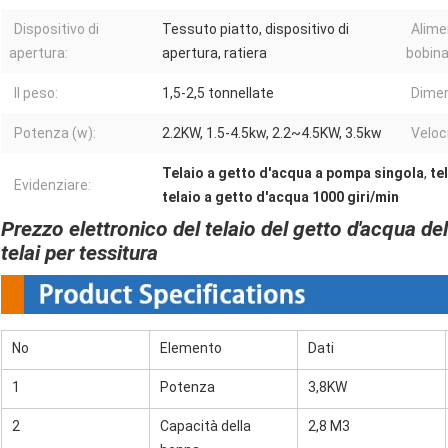
Dispositivo di
Tessuto piatto, dispositivo di
Alime
apertura:
apertura, ratiera
bobina
Il peso:
1,5-2,5 tonnellate
Dimen
Potenza (w):
2.2KW, 1.5-4.5kw, 2.2~4.5KW, 3.5kw
Veloc
Telaio a getto d'acqua a pompa singola
,
te
Evidenziare:
telaio a getto d'acqua 1000 giri/min
Prezzo elettronico del telaio del getto d'acqua de
telai per tessitura
No
Elemento
Dati
1
Potenza
3,8KW
2
Capacità della
2,8 M3