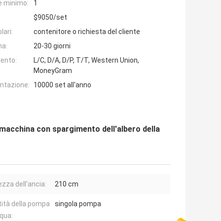
e minimo:
1
$9050/set
lari:
contenitore o richiesta del cliente
na:
20-30 giorni
ento:
L/C, D/A, D/P, T/T, Western Union,
MoneyGram
entazione:
10000 set all'anno
macchina con spargimento dell'albero della
zza dell'ancia:
210 cm
ità della pompa
singola pompa
cqua: