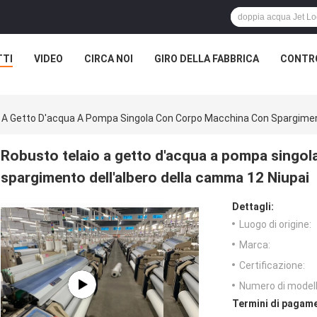
TTI
VIDEO
CIRCA NOI
GIRO DELLA FABBRICA
CONTRO
 A Getto D'acqua A Pompa Singola Con Corpo Macchina Con Spargiment
Robusto telaio a getto d'acqua a pompa singo
spargimento dell'albero della camma 12 Niupai
Dettagli:
Luogo di origine:
Marca:
Certificazione:
Numero di modell
Termini di pagame