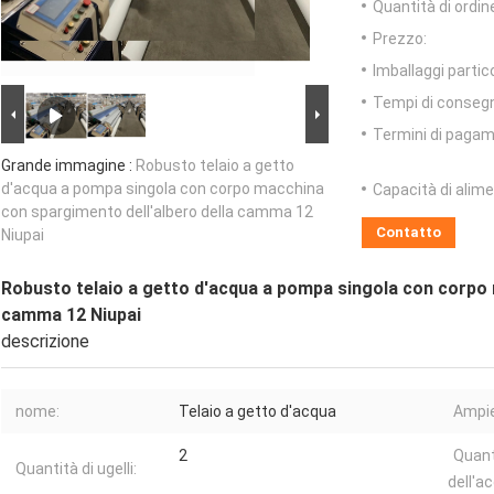
Quantità di ordin
Prezzo:
Imballaggi partico
Tempi di conseg
Termini di pagam
Grande immagine :
Robusto telaio a getto
d'acqua a pompa singola con corpo macchina
Capacità di alim
con spargimento dell'albero della camma 12
Contatto
Niupai
Robusto telaio a getto d'acqua a pompa singola con corpo 
camma 12 Niupai
descrizione
nome:
Telaio a getto d'acqua
Ampie
2
Quant
Quantità di ugelli:
dell'a