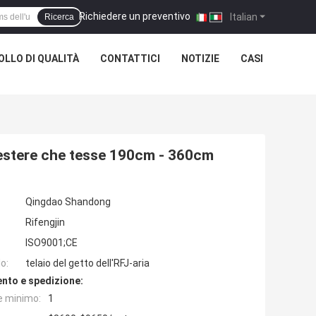
Richiedere un preventivo
|
Italian
Ricerca
LLO DI QUALITÀ
CONTATTICI
NOTIZIE
CASI
iestere che tesse 190cm - 360cm
Qingdao Shandong
Rifengjin
ISO9001;CE
o:
telaio del getto dell'RFJ-aria
nto e spedizione:
e minimo:
1