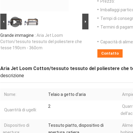
Prezzo:
Imballaggi partico
Tempi di conseg
Termini di pagam
Grande immagine :
Aria Jet Loom
Cotton/tessuto tessuto del poliestere che
Capacità di alim
tesse 190cm - 360cm
Contatto
Aria Jet Loom Cotton/tessuto tessuto del poliestere che 
descrizione
Nome:
Telaio a getto d'aria
Ampie
2
Quant
Quantità di ugelli:
dell'a
Dispositivo di
Tessuto piatto, dispositivo di
Alime
apertura:
apertura, ratiera
bobina