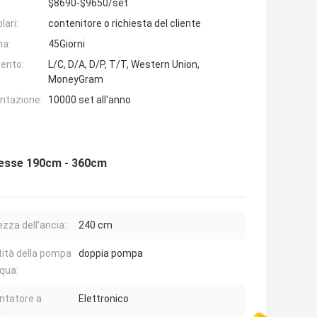
$8690-$9650/set
lari:
contenitore o richiesta del cliente
na:
45Giorni
ento:
L/C, D/A, D/P, T/T, Western Union,
MoneyGram
entazione:
10000 set all'anno
tesse 190cm - 360cm
zza dell'ancia:
240 cm
ità della pompa
doppia pompa
cqua:
ntatore a
Elettronico
: