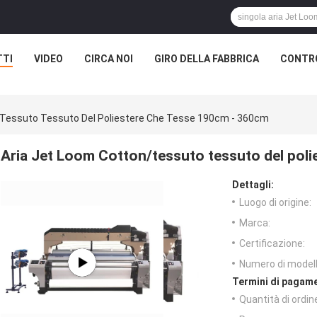
TTI
VIDEO
CIRCA NOI
GIRO DELLA FABBRICA
CONTRO
/tessuto Tessuto Del Poliestere Che Tesse 190cm - 360cm
Aria Jet Loom Cotton/tessuto tessuto del pol
Dettagli:
Luogo di origine:
Marca:
Certificazione:
Numero di modell
Termini di pagame
Quantità di ordin