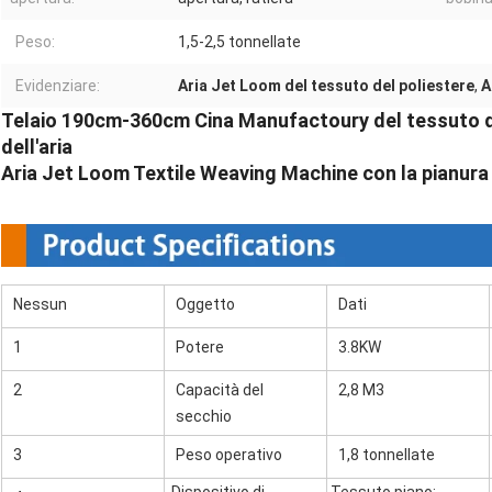
Peso:
1,5-2,5 tonnellate
Evidenziare:
Aria Jet Loom del tessuto del poliestere
,
A
Telaio 190cm-360cm Cina Manufactoury del tessuto d
dell'aria
Aria Jet Loom Textile Weaving Machine con la pianura 
Nessun
Oggetto
Dati
1
Potere
3.8KW
2
Capacità del
2,8 M3
secchio
3
Peso operativo
1,8 tonnellate
Dispositivo di
Tessuto piano;