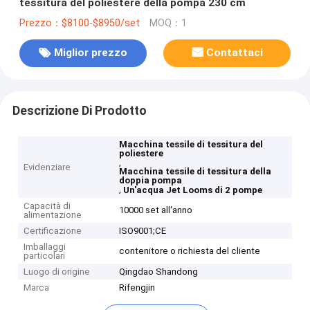
tessitura del poliestere della pompa 230 cm
Prezzo：$8100-$8950/set
MOQ：1
Miglior prezzo
Contattaci
Descrizione Di Prodotto
Macchina tessile di tessitura del
poliestere
,
Evidenziare
Macchina tessile di tessitura della
doppia pompa
,
Un'acqua Jet Looms di 2 pompe
Capacità di
10000 set all'anno
alimentazione
Certificazione
ISO9001;CE
Imballaggi
contenitore o richiesta del cliente
particolari
Luogo di origine
Qingdao Shandong
Marca
Rifengjin