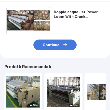
Doppia acqua Jet Power
Loom With Crank
dell'ugello/spargimento
ratiera/della camma
Continua
Prodotti Raccomandati