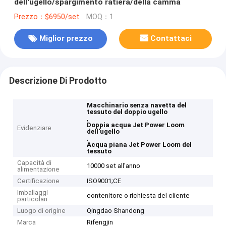
dell'ugello/spargimento ratiera/della camma
Prezzo：$6950/set
MOQ：1
Miglior prezzo
Contattaci
Descrizione Di Prodotto
Macchinario senza navetta del
tessuto del doppio ugello
,
Doppia acqua Jet Power Loom
Evidenziare
dell'ugello
,
Acqua piana Jet Power Loom del
tessuto
Capacità di
10000 set all'anno
alimentazione
Certificazione
ISO9001;CE
Imballaggi
contenitore o richiesta del cliente
particolari
Luogo di origine
Qingdao Shandong
Marca
Rifengjin