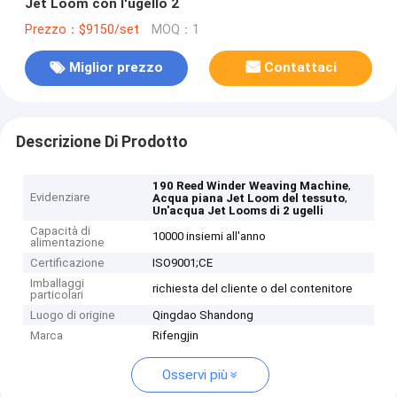
Jet Loom con l'ugello 2
Prezzo：$9150/set
MOQ：1
Miglior prezzo
Contattaci
Descrizione Di Prodotto
,
190 Reed Winder Weaving Machine
Evidenziare
,
Acqua piana Jet Loom del tessuto
Un'acqua Jet Looms di 2 ugelli
Capacità di
10000 insiemi all'anno
alimentazione
Certificazione
ISO9001;CE
Imballaggi
richiesta del cliente o del contenitore
particolari
Luogo di origine
Qingdao Shandong
Marca
Rifengjin
Osservi più