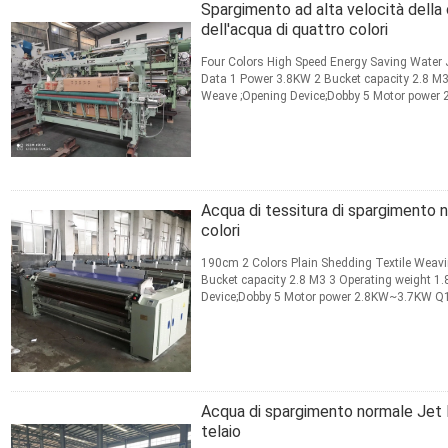
Spargimento ad alta velocità dell
dell'acqua di quattro colori
Four Colors High Speed Energy Saving Water
Data 1 Power 3.8KW 2 Bucket capacity 2.8 M3 
Weave ;Opening Device;Dobby 5 Motor powe
different ideas, Can be ...
Leggi di più
CONTATTO
Acqua di tessitura di spargimento
colori
190cm 2 Colors Plain Shedding Textile Weav
Bucket capacity 2.8 M3 3 Operating weight 1.
Device;Dobby 5 Motor power 2.8KW~3.7KW Q1.
be negotiated.The larger the ...
Leggi di più
CONTATTO
Acqua di spargimento normale Jet
telaio