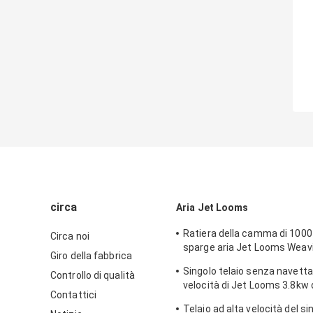
circa
Aria Jet Looms
Ratiera della camma di 1000 
Circa noi
sparge aria Jet Looms Weav
Giro della fabbrica
3.8kw
Singolo telaio senza navetta
Controllo di qualità
velocità di Jet Looms 3.8kw d
Contattici
dell'ugello
Telaio ad alta velocità del si