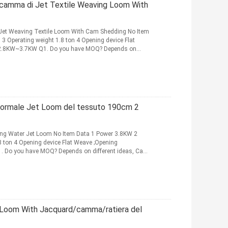
a camma di Jet Textile Weaving Loom With
 Jet Weaving Textile Loom With Cam Shedding No Item
3 Operating weight 1.8 ton 4 Opening device Flat
r 2.8KW~3.7KW Q1. Do you have MOQ? Depends on
 normale Jet Loom del tessuto 190cm 2
ing Water Jet Loom No Item Data 1 Power 3.8KW 2
8 ton 4 Opening device Flat Weave ;Opening
 Do you have MOQ? Depends on different ideas, Can
 Loom With Jacquard/camma/ratiera del