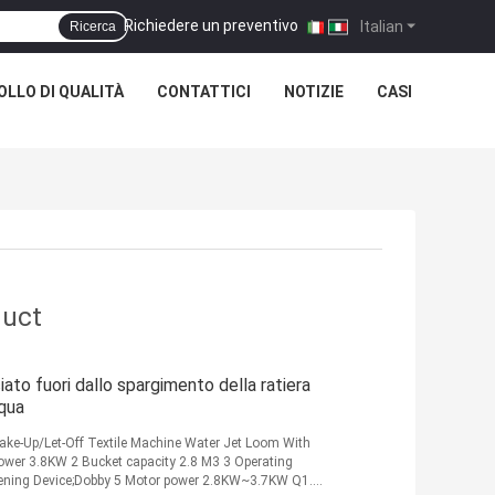
Richiedere un preventivo
|
Italian
Ricerca
LLO DI QUALITÀ
CONTATTICI
NOTIZIE
CASI
duct
iato fuori dallo spargimento della ratiera
cqua
Take-Up/Let-Off Textile Machine Water Jet Loom With
wer 3.8KW 2 Bucket capacity 2.8 M3 3 Operating
Opening Device;Dobby 5 Motor power 2.8KW~3.7KW Q1.