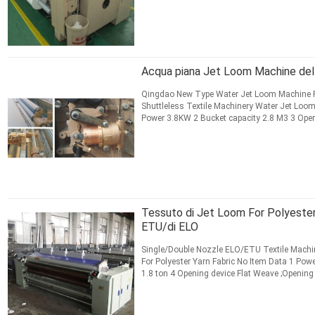
Do you have MOQ? ...
Leggi di più
CONTATTO
Acqua piana Jet Loom Machine dell
Qingdao New Type Water Jet Loom Machine P
Shuttleless Textile Machinery Water Jet Lo
Power 3.8KW 2 Bucket capacity 2.8 M3 3 Oper
;Opening Device;Dobby 5 Motor ...
Leggi di più
CONTATTO
Tessuto di Jet Loom For Polyester 
ETU/di ELO
Single/Double Nozzle ELO/ETU Textile Mach
For Polyester Yarn Fabric No Item Data 1 Pow
1.8 ton 4 Opening device Flat Weave ;Openi
you have MOQ? Depends ...
Leggi di più
CONTATTO