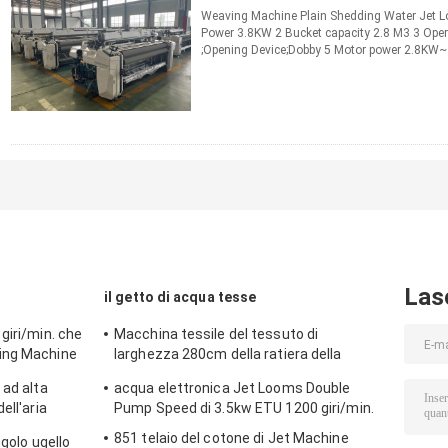
Weaving Machine Plain Shedding Water Jet 
Power 3.8KW 2 Bucket capacity 2.8 M3 3 Oper
;Opening Device;Dobby 5 Motor power 2.8KW~
have MOQ? Depends on different ...
Leggi di p
CONTATTO
Las
il getto di acqua tesse
giri/min. che
Macchina tessile del tessuto di
ing Machine
larghezza 280cm della ratiera della
camma dei telai del tessuto 4.5KW
 ad alta
acqua elettronica Jet Looms Double
ell'aria
Pump Speed di 3.5kw ETU 1200 giri/min.
851 telaio del cotone di Jet Machine
ngolo ugello