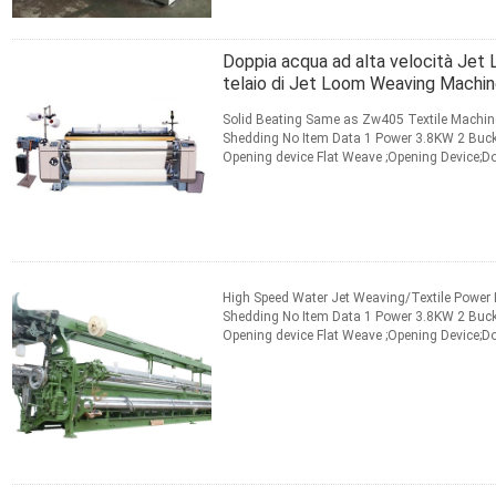
Doppia acqua ad alta velocità Jet 
telaio di Jet Loom Weaving Machine 
Solid Beating Same as Zw405 Textile Machin
Shedding No Item Data 1 Power 3.8KW 2 Bucke
Opening device Flat Weave ;Opening Device;
MOQ? Depends on different ideas, Can ...
Legg
CONTATTO
High Speed Water Jet Weaving/Textile Power
Shedding No Item Data 1 Power 3.8KW 2 Bucke
Opening device Flat Weave ;Opening Device;
MOQ? Depends on different ideas, ...
Leggi di 
CONTATTO