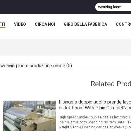
TTI
VIDEO
CIRCA NOI
GIRO DELLA FABBRICA
CONTRO
weaving loom produzione online
(0)
Related Pro
Il singolo doppio ugello prende lasc
di Jet Loom With Plain Cam dell'a
High Speed Single/Double Nozzle Electronic 
Plain/Cam/Dobby Shedding No Item Data 1 Po
weight 2 ton 4 Opening device Flat Weave ;