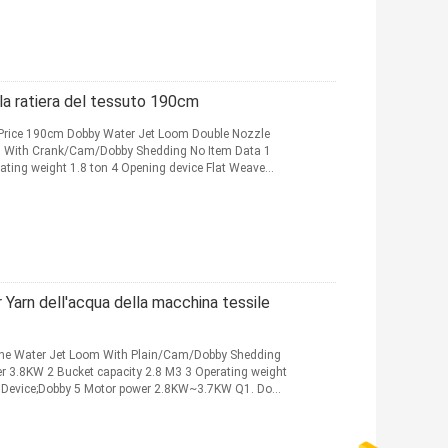
a ratiera del tessuto 190cm
rice 190cm Dobby Water Jet Loom Double Nozzle
om With Crank/Cam/Dobby Shedding No Item Data 1
ating weight 1.8 ton 4 Opening device Flat Weave
Yarn dell'acqua della macchina tessile
ine Water Jet Loom With Plain/Cam/Dobby Shedding
er 3.8KW 2 Bucket capacity 2.8 M3 3 Operating weight
ng Device;Dobby 5 Motor power 2.8KW~3.7KW Q1. Do