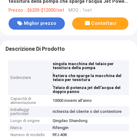
tessitura della pompa che sparge l'acqua Jet Power
Loom del doppio panno
Prezzo：$6200-$12000/set
MOQ：1set
Miglior prezzo
Contattaci
Descrizione Di Prodotto
singola macchina del telaio per
tessitura della pompa
,
Ratiera che sparge la macchina del
Evidenziare
telaio per tessitura
,
Telaio di potenza jet dell'acqua del
doppio panno
Capacità di
10000 insiemi all'anno
alimentazione
Imballaggi
richiesta del cliente o del contenitore
particolari
Luogo di origine
Qingdao Shandong
Marca
Rifengjin
Numero di modello
RFJ-408