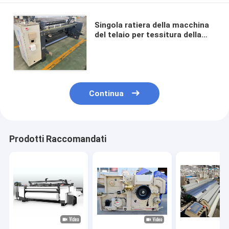
Singola ratiera della macchina
del telaio per tessitura della
pompa che sparge l'acqua Jet
Power Loom del doppio panno
Continua
Prodotti Raccomandati