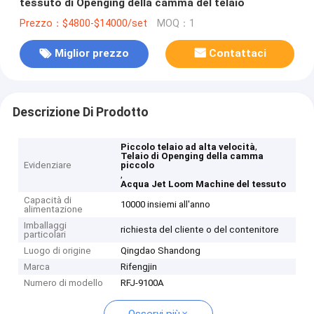
tessuto di Openging della camma del telaio
Prezzo：$4800-$14000/set
MOQ：1
Miglior prezzo
Contattaci
Descrizione Di Prodotto
,
Piccolo telaio ad alta velocità
Telaio di Openging della camma
Evidenziare
piccolo
,
Acqua Jet Loom Machine del tessuto
Capacità di
10000 insiemi all'anno
alimentazione
Imballaggi
richiesta del cliente o del contenitore
particolari
Luogo di origine
Qingdao Shandong
Marca
Rifengjin
Numero di modello
RFJ-9100A