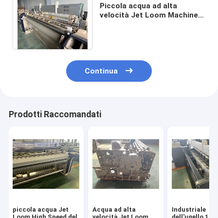
Piccola acqua ad alta
velocità Jet Loom Machine
del tessuto di Openging della
camma del telaio
Continua
Prodotti Raccomandati
piccola acqua Jet
Acqua ad alta
Industriale
Loom High Speed del
velocità Jet Loom
dell'ugello 100