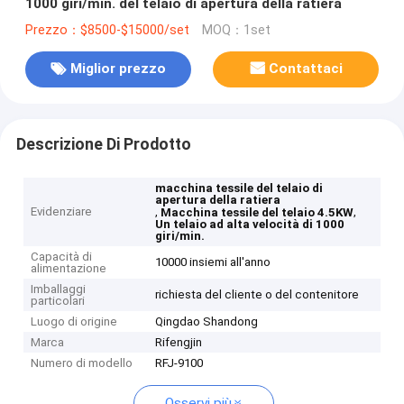
1000 giri/min. del telaio di apertura della ratiera
Prezzo：$8500-$15000/set
MOQ：1set
Miglior prezzo
Contattaci
Descrizione Di Prodotto
macchina tessile del telaio di
apertura della ratiera
Evidenziare
,
,
Macchina tessile del telaio 4.5KW
Un telaio ad alta velocità di 1000
giri/min.
Capacità di
10000 insiemi all'anno
alimentazione
Imballaggi
richiesta del cliente o del contenitore
particolari
Luogo di origine
Qingdao Shandong
Marca
Rifengjin
Numero di modello
RFJ-9100
Osservi più