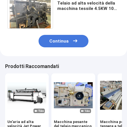
Telaio ad alta velocità della
macchina tessile 4.5KW 1000
giri/min. del telaio di apertura
della ratiera
Continua
Prodotti Raccomandati
Un'aria ad alta
Macchina pesante
Macchina per
velocità Jet Power
del telaio meccanico
tessere a telai